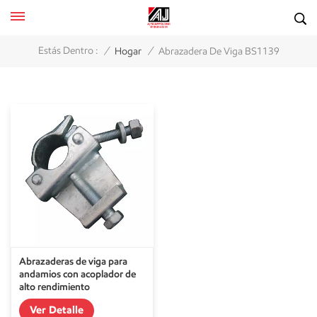
/
/
Estás Dentro :
Hogar
Abrazadera De Viga BS1139
Abrazaderas de viga para
andamios con acoplador de
alto rendimiento
Ver Detalle