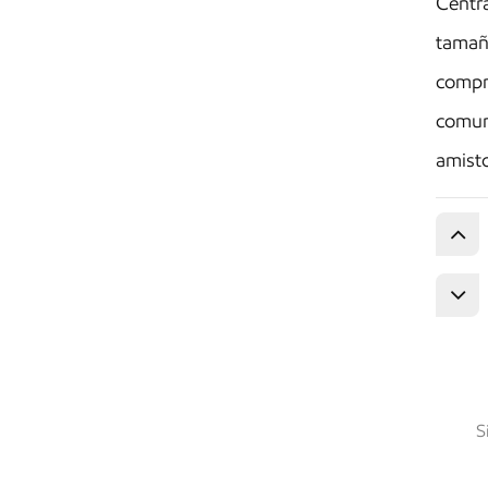
Centrá
tamaño
compro
comuni
amisto
S