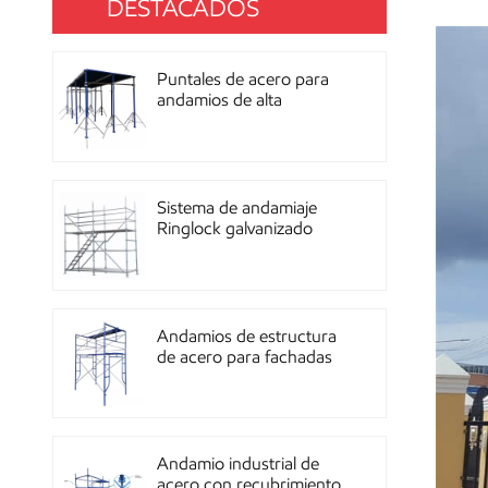
DESTACADOS
Puntales de acero para
andamios de alta
resistencia con
recubrimiento de polvo
para construcción OEM
Sistema de andamiaje
Ringlock galvanizado
multidireccional de alta
resistencia
Andamios de estructura
de acero para fachadas
de mampostería de
construcción
Andamio industrial de
acero con recubrimiento