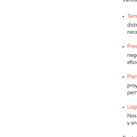
Tam
dist
nece
Pres
nego
efic
Plan
proy
perm
Logí
Nos 
y an