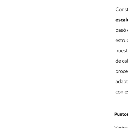
Sistema de encofrado de
acero para hormigón
Const
reutilizable de alta
eficiencia
escal
basó 
estru
nuest
de ca
proce
adapt
con e
Puntos
Varios