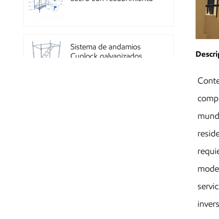
en polvo OEM con
sistema de cierre rápido
Sistema de andamios
Descri
Cuplock galvanizados
por inmersión en caliente
Conte
compr
Andamios Kwikstage de
acero con recubrimiento
mundi
en polvo para la
construcción en China
resid
requi
Andamio Layher Ring
moder
Lock galvanizado de alta
resistencia Q345
servi
estándar
invers