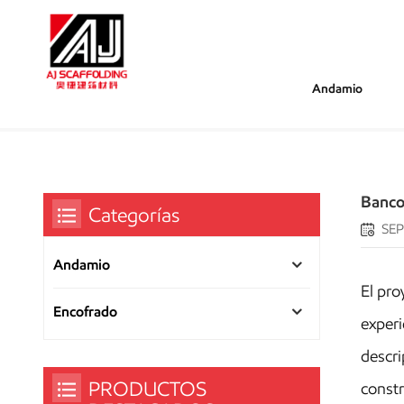
Andamio
/
/
/
Estás Dentro :
Banco AIB - Proyectos De
Hogar
Proyecto
Banco
Categorías
SEP
Andamio
El pro
Encofrado
experi
descri
PRODUCTOS
constr