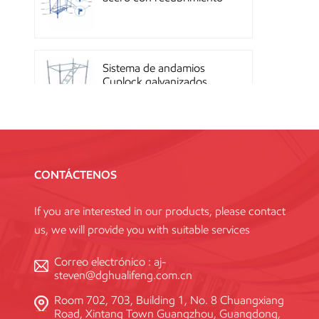
en polvo OEM con
sistema de cierre rápido
Sistema de andamios
Cuplock galvanizados
por inmersión en caliente
Andamios Kwikstage de
acero con recubrimiento
CONTÁCTENOS
en polvo para la
construcción en China
If you are interested in our products, please contact
us, we will provide you with suitable services
Andamio Layher Ring
Lock galvanizado de alta
Correo electrónico :
aj-
resistencia Q345
steven@dghualifeng.com.cn
estándar
Room 702, 703, Building 1, No. 8 Chuangxiang
Road, Xintang Town Guangzhou, Guangdong,