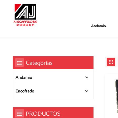
Andamio
/
/
Estás Dentro :
Encofrado De Columnas Cuadradas
Hogar
Categorías
Andamio
Encofrado
PRODUCTOS