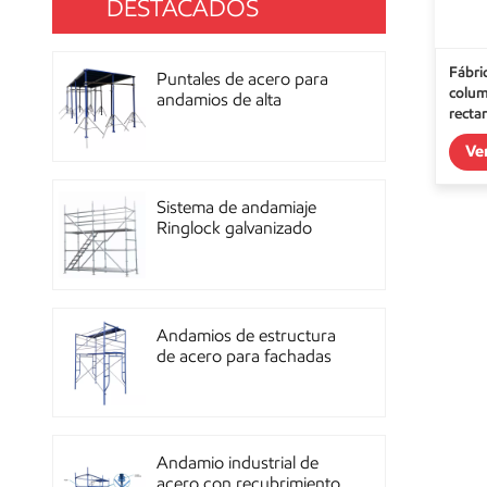
DESTACADOS
Fábri
Puntales de acero para
colum
andamios de alta
recta
resistencia con
recubrimiento de polvo
Ve
para construcción OEM
Sistema de andamiaje
Ringlock galvanizado
multidireccional de alta
resistencia
Andamios de estructura
de acero para fachadas
de mampostería de
construcción
Andamio industrial de
acero con recubrimiento