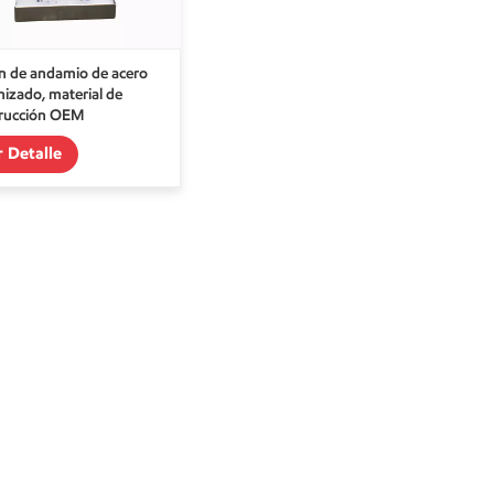
n de andamio de acero
nizado, material de
rucción OEM
r Detalle