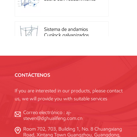
en polvo OEM con
sistema de cierre rápido
Sistema de andamios
Cuplock galvanizados
por inmersión en caliente
Andamios Kwikstage de
acero con recubrimiento
CONTÁCTENOS
en polvo para la
construcción en China
If you are interested in our products, please contact
us, we will provide you with suitable services
Andamio Layher Ring
Lock galvanizado de alta
Correo electrónico :
aj-
resistencia Q345
steven@dghualifeng.com.cn
estándar
Room 702, 703, Building 1, No. 8 Chuangxiang
Road, Xintang Town Guangzhou, Guangdong,