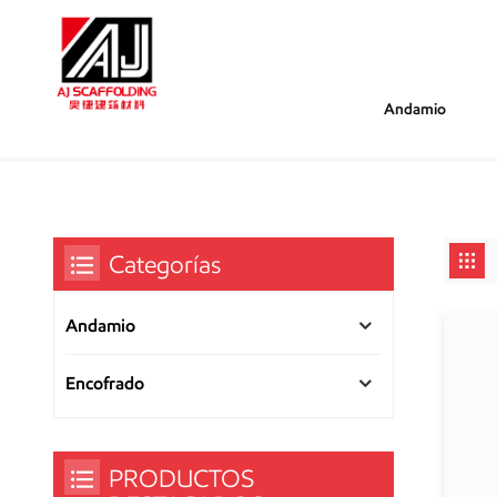
Andamio
/
/
Estás Dentro :
Tablero De Paseo De Acero Para And
Hogar
Categorías
Andamio
Encofrado
PRODUCTOS