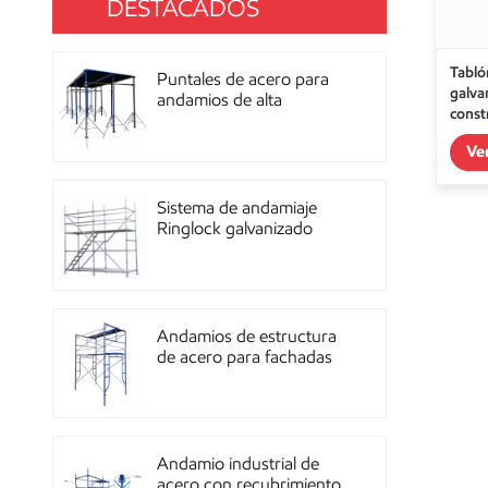
DESTACADOS
Tabló
Puntales de acero para
galva
andamios de alta
const
resistencia con
recubrimiento de polvo
Ve
para construcción OEM
Sistema de andamiaje
Ringlock galvanizado
multidireccional de alta
resistencia
Andamios de estructura
de acero para fachadas
de mampostería de
construcción
Andamio industrial de
acero con recubrimiento