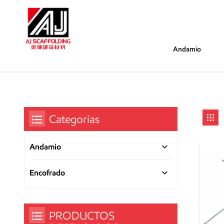
Andamio
/
/
Estás Dentro :
Tirantes De Andamio
Hogar
Categorías
Andamio
Encofrado
PRODUCTOS