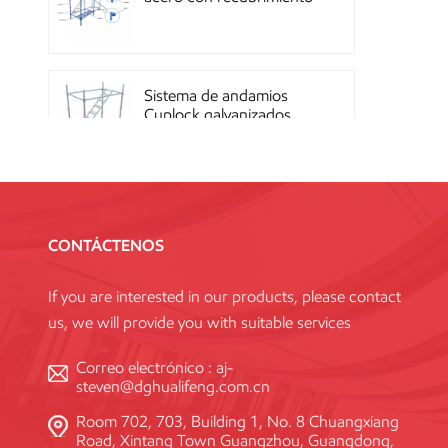
en polvo OEM con
sistema de cierre rápido
Sistema de andamios
Cuplock galvanizados
por inmersión en caliente
Andamios Kwikstage de
acero con recubrimiento
CONTÁCTENOS
en polvo para la
construcción en China
If you are interested in our products, please contact
us, we will provide you with suitable services
Andamio Layher Ring
Lock galvanizado de alta
Correo electrónico :
aj-
resistencia Q345
steven@dghualifeng.com.cn
estándar
Room 702, 703, Building 1, No. 8 Chuangxiang
Road, Xintang Town Guangzhou, Guangdong,