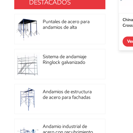
DESTACADOS
China
Puntales de acero para
Cross
andamios de alta
resistencia con
recubrimiento de polvo
Ve
para construcción OEM
Sistema de andamiaje
Ringlock galvanizado
multidireccional de alta
resistencia
Andamios de estructura
de acero para fachadas
de mampostería de
construcción
Andamio industrial de
acero con recubrimiento