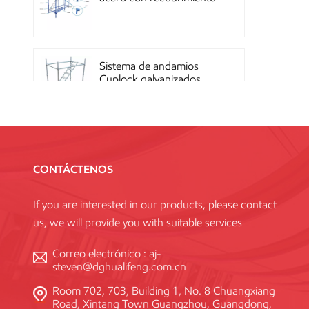
en polvo OEM con
sistema de cierre rápido
Sistema de andamios
Cuplock galvanizados
por inmersión en caliente
Andamios Kwikstage de
acero con recubrimiento
CONTÁCTENOS
en polvo para la
construcción en China
If you are interested in our products, please contact
us, we will provide you with suitable services
Andamio Layher Ring
Lock galvanizado de alta
Correo electrónico :
aj-
resistencia Q345
steven@dghualifeng.com.cn
estándar
Room 702, 703, Building 1, No. 8 Chuangxiang
Road, Xintang Town Guangzhou, Guangdong,