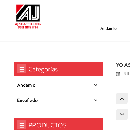
Andamio
/
/
/
Estás Dentro :
YO ASI
Hogar
Certificado De Honor
YO AS
Categorías
JUL
Andamio
Encofrado
PRODUCTOS