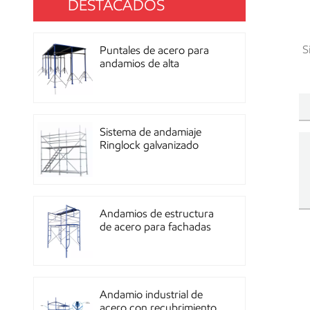
DESTACADOS
S
Puntales de acero para
andamios de alta
resistencia con
recubrimiento de polvo
para construcción OEM
Sistema de andamiaje
Ringlock galvanizado
multidireccional de alta
resistencia
Andamios de estructura
de acero para fachadas
de mampostería de
construcción
Andamio industrial de
acero con recubrimiento