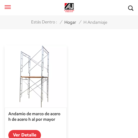
/
/
Estás Dentro :
Hogar
H Andamiaje
Andamio de marco de acero
h de acero h al por mayor
Ver Detalle