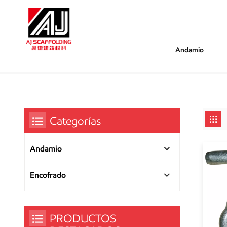
Andamio
/
/
Estás Dentro :
Clip En U Para Encofrado
Hogar
Categorías
Andamio
Encofrado
PRODUCTOS