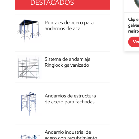
DESTACADOS
Clip 
Puntales de acero para
galva
andamios de alta
resist
resistencia con
recubrimiento de polvo
Ve
para construcción OEM
Sistema de andamiaje
Ringlock galvanizado
multidireccional de alta
resistencia
Andamios de estructura
de acero para fachadas
de mampostería de
construcción
Andamio industrial de
acero con recubrimiento