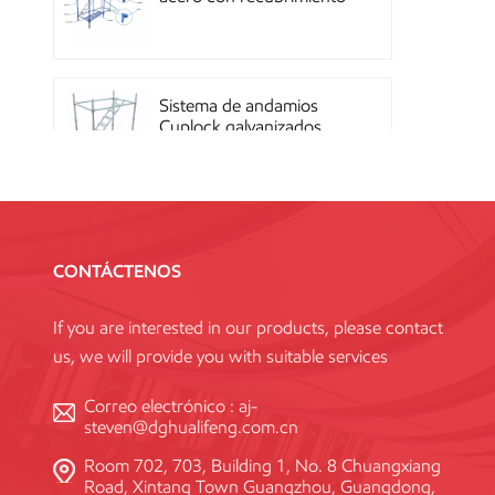
en polvo OEM con
sistema de cierre rápido
Sistema de andamios
Cuplock galvanizados
por inmersión en caliente
Andamios Kwikstage de
acero con recubrimiento
CONTÁCTENOS
en polvo para la
construcción en China
If you are interested in our products, please contact
us, we will provide you with suitable services
Andamio Layher Ring
Lock galvanizado de alta
Correo electrónico :
aj-
resistencia Q345
steven@dghualifeng.com.cn
estándar
Room 702, 703, Building 1, No. 8 Chuangxiang
Road, Xintang Town Guangzhou, Guangdong,