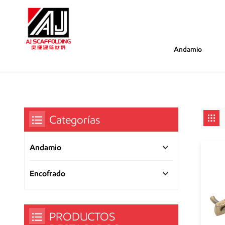
Andamio
/
/
Estás Dentro :
Abrazadera De Encofrado
Hogar
Categorías
Andamio
Encofrado
PRODUCTOS