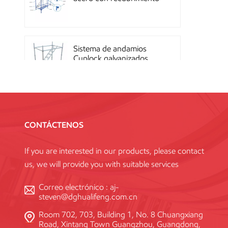
en polvo OEM con
sistema de cierre rápido
Sistema de andamios
Cuplock galvanizados
por inmersión en caliente
Andamios Kwikstage de
acero con recubrimiento
CONTÁCTENOS
en polvo para la
construcción en China
If you are interested in our products, please contact
us, we will provide you with suitable services
Andamio Layher Ring
Lock galvanizado de alta
Correo electrónico :
aj-
resistencia Q345
steven@dghualifeng.com.cn
estándar
Room 702, 703, Building 1, No. 8 Chuangxiang
Road, Xintang Town Guangzhou, Guangdong,