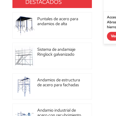
DESTACADOS
Acces
Puntales de acero para
Abraz
andamios de alta
hierr
resistencia con
recubrimiento de polvo
Ve
para construcción OEM
Sistema de andamiaje
Ringlock galvanizado
multidireccional de alta
resistencia
Andamios de estructura
de acero para fachadas
de mampostería de
construcción
Andamio industrial de
acero con recubrimiento