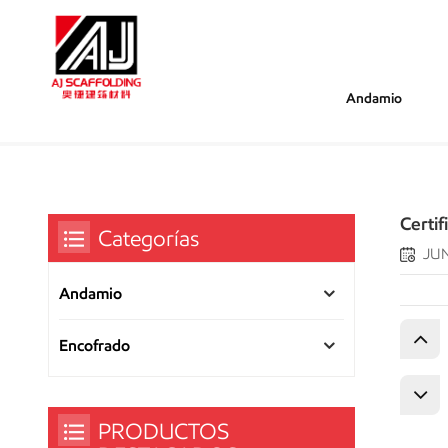
Andamio
/
/
/
Estás Dentro :
Certificados 
Hogar
Certificado De Honor
Certif
Categorías
JUN
Andamio
Encofrado
PRODUCTOS