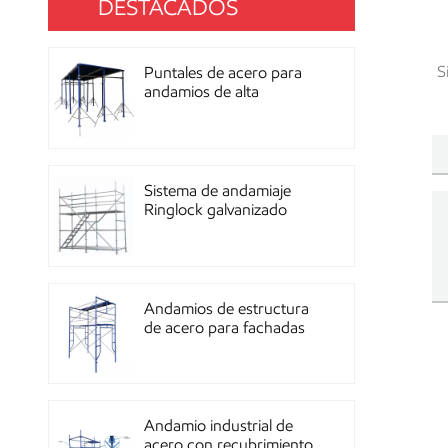
DESTACADOS
S
Puntales de acero para
andamios de alta
resistencia con
recubrimiento de polvo
para construcción OEM
Sistema de andamiaje
Ringlock galvanizado
multidireccional de alta
resistencia
Andamios de estructura
de acero para fachadas
de mampostería de
construcción
Andamio industrial de
acero con recubrimiento