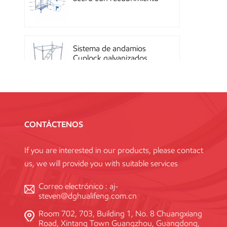
en polvo OEM con
sistema de cierre rápido
Sistema de andamios
Cuplock galvanizados
por inmersión en caliente
Andamios Kwikstage de
acero con recubrimiento
CONTÁCTENOS
en polvo para la
construcción en China
If you are interested in our products, please contact
us, we will provide you with suitable services
Andamio Layher Ring
Lock galvanizado de alta
Correo electrónico :
aj-
resistencia Q345
steven@dghualifeng.com.cn
estándar
Room 702, 703, Building 1, No. 8 Chuangxiang
Road, Xintang Town Guangzhou, Guangdong,