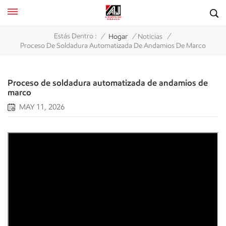
/
/
/
Estás Dentro :
Hogar
Noticias
Proceso De Soldadura Automatizada De Andamios De Marco
Proceso de soldadura automatizada de andamios de
marco
MAY 11, 2026