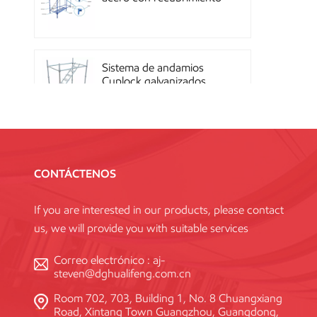
en polvo OEM con
sistema de cierre rápido
Sistema de andamios
Cuplock galvanizados
por inmersión en caliente
Andamios Kwikstage de
acero con recubrimiento
CONTÁCTENOS
en polvo para la
construcción en China
If you are interested in our products, please contact
us, we will provide you with suitable services
Andamio Layher Ring
Lock galvanizado de alta
Correo electrónico :
aj-
resistencia Q345
steven@dghualifeng.com.cn
estándar
Room 702, 703, Building 1, No. 8 Chuangxiang
Road, Xintang Town Guangzhou, Guangdong,