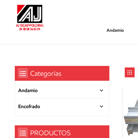
Andamio
/
/
Estás Dentro :
Viga De Aluminio
Hogar
Categorías
Andamio
Encofrado
PRODUCTOS