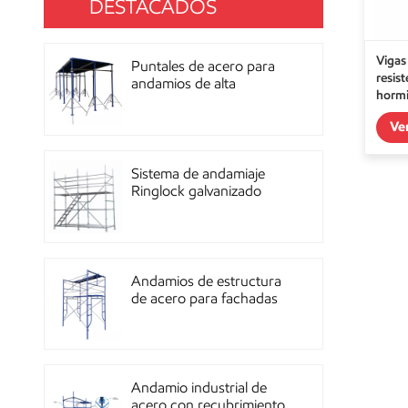
DESTACADOS
Vigas
Puntales de acero para
resis
andamios de alta
hormi
resistencia con
anda
recubrimiento de polvo
Ve
para construcción OEM
Sistema de andamiaje
Ringlock galvanizado
multidireccional de alta
resistencia
Andamios de estructura
de acero para fachadas
de mampostería de
construcción
Andamio industrial de
acero con recubrimiento